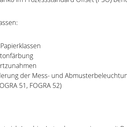
assen:
Papierklassen
lltonfärbung
wertzunahmen
erung der Mess- und Abmusterbeleuchtu
FOGRA 51, FOGRA 52)