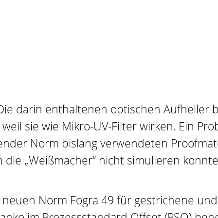
Die darin enthaltenen optischen Aufheller 
l sie wie Mikro-UV-Filter wirken. Ein Prob
hender Norm bislang verwendeten Proofmate
 die „Weißmacher“ nicht simulieren konnte
 neuen Norm Fogra 49 für gestrichene und 
Manko im Prozessstandard Offset (PSO) beh