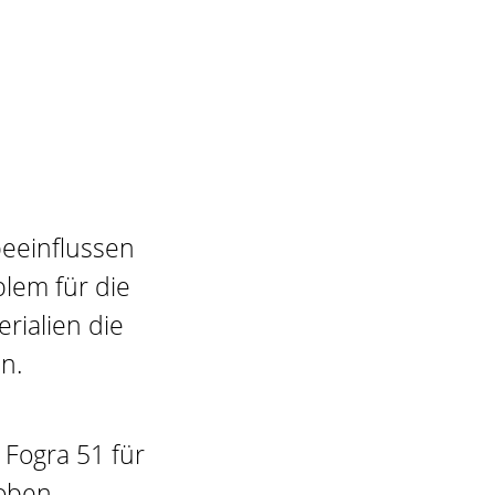
beeinflussen
lem für die
rialien die
n.
Fogra 51 für
oben.