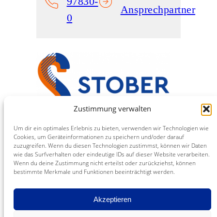
97830-
Ansprechpartner
0
Zustimmung verwalten
Um dir ein optimales Erlebnis zu bieten, verwenden wir Technologien wie
Stober Medien
Cookies, um Geräteinformationen zu speichern und/oder darauf
Eine Marke der NINO Druck GmbH
zuzugreifen. Wenn du diesen Technologien zustimmst, können wir Daten
Industriestraße 12
wie das Surfverhalten oder eindeutige IDs auf dieser Website verarbeiten.
Wenn du deine Zustimmung nicht erteilst oder zurückziehst, können
76344 Eggenstein
bestimmte Merkmale und Funktionen beeinträchtigt werden.
T: 0721 97830-0
F: 0721 97830-40
Akzeptieren
KONTAKT