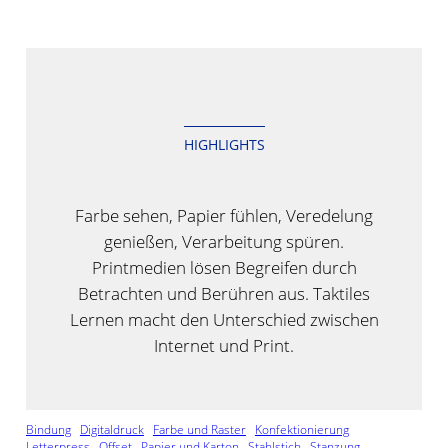
springen
HIGHLIGHTS
Farbe sehen, Papier fühlen, Veredelung
genießen, Verarbeitung spüren.
Printmedien lösen Begreifen durch
Betrachten und Berühren aus. Taktiles
Lernen macht den Unterschied zwischen
Internet und Print.
Bindung
Digitaldruck
Farbe und Raster
Konfektionierung
Letterpress
Offset
Papier und Karton
Stahlstich
Stanzung