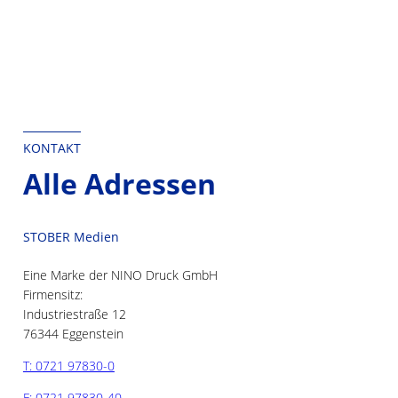
springen
KONTAKT
Alle Adressen
STOBER Medien
Eine Marke der NINO Druck GmbH
Firmensitz:
Industriestraße 12
76344 Eggenstein
T: 0721 97830-0
F: 0721 97830-40