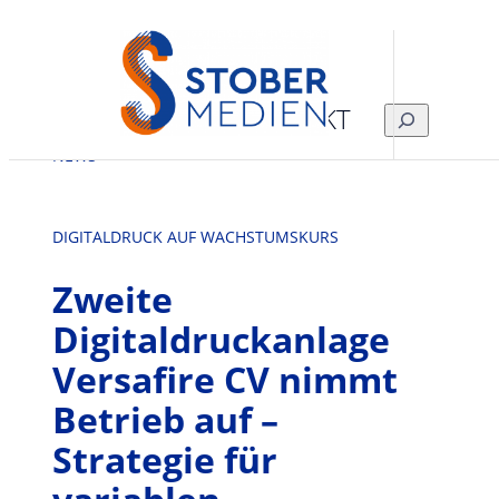
Zum
Inhalt
springen
KONTAKT
SUCHEN
NEWS
DIGITALDRUCK AUF WACHSTUMSKURS
Zweite
Digitaldruckanlage
Versafire CV nimmt
Betrieb auf –
Strategie für