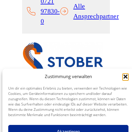
0721
Alle
97830-
Ansprechpartner
0
Zustimmung verwalten
Um dir ein optimales Erlebnis zu bieten, verwenden wir Technologien wie
Stober Medien
Cookies, um Geräteinformationen zu speichern und/oder darauf
Eine Marke der NINO Druck GmbH
zuzugreifen. Wenn du diesen Technologien zustimmst, können wir Daten
Industriestraße 12
wie das Surfverhalten oder eindeutige IDs auf dieser Website verarbeiten.
Wenn du deine Zustimmung nicht erteilst oder zurückziehst, können
76344 Eggenstein
bestimmte Merkmale und Funktionen beeinträchtigt werden.
T: 0721 97830-0
F: 0721 97830-40
Akzeptieren