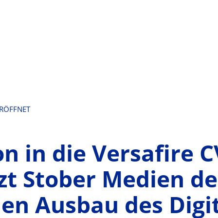
ERÖFFNET
on in die Versafire 
zt Stober Medien d
den Ausbau des Digi