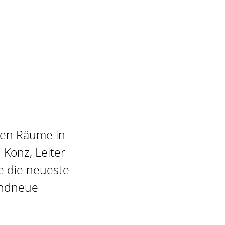
uten Räume in
 Konz, Leiter
e die neueste
randneue