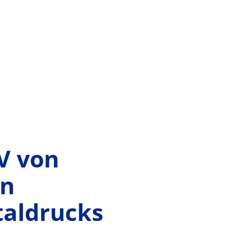
CV von
en
taldrucks