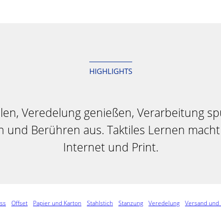
HIGHLIGHTS
hlen, Veredelung genießen, Verarbeitung sp
n und Berühren aus. Taktiles Lernen mach
Internet und Print.
ess
Offset
Papier und Karton
Stahlstich
Stanzung
Veredelung
Versand und 