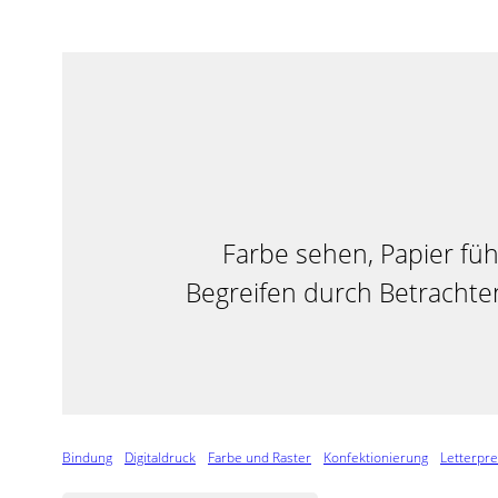
springen
Farbe sehen, Papier fü
Begreifen durch Betrachte
Bindung
Digitaldruck
Farbe und Raster
Konfektionierung
Letterpr