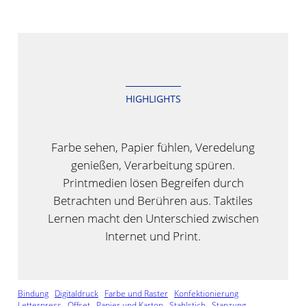
springen
HIGHLIGHTS
Farbe sehen, Papier fühlen, Veredelung
genießen, Verarbeitung spüren.
Printmedien lösen Begreifen durch
Betrachten und Berühren aus. Taktiles
Lernen macht den Unterschied zwischen
Internet und Print.
Bindung
Digitaldruck
Farbe und Raster
Konfektionierung
Letterpress
Offset
Papier und Karton
Stahlstich
Stanzung